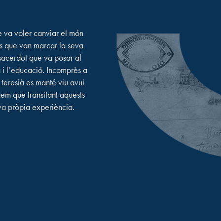
 va voler canviar el món
cs que van marcar la seva
sacerdot que va posar al
 i l’educació. Incomprès a
t teresià es manté viu avui
em que transitant aquests
teva pròpia experiència.