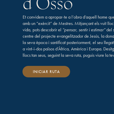
d’Ossó
Et convidem a apropar-te a l’obra d’aquell home que
amb un “exèrcit” de Mestres. Mitjançant els vuit llo
vida, pots descobrir el
“pensar, sentir i estimar”
del 
centre del projecte evangelitzador de Jesús, la dona
la seva època i santificat posteriorment, el seu llega
a vint-i-dos països d’Àfrica, Amèrica i Europa.
Desitg
llocs tan seus, seguint la seva ruta, puguis viure la 
INICIAR RUTA